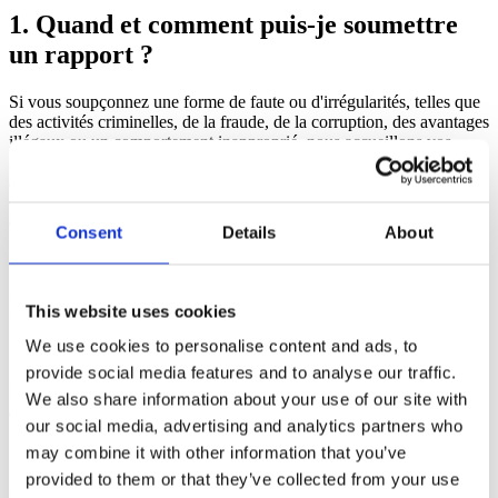
1. Quand et comment puis-je soumettre
un rapport ?
Si vous soupçonnez une forme de faute ou d'irrégularités, telles que
des activités criminelles, de la fraude, de la corruption, des avantages
illégaux ou un comportement inapproprié, nous accueillons vos
rapports. Les rapports écrits doivent être fournis en allemand ou en
anglais et doivent contenir toutes les informations pertinentes
concernant la faute. Au minimum, votre rapport doit inclure les
détails suivants, si disponibles :
Consent
Details
About
Quand :
Date, heure et lieu.
This website uses cookies
We use cookies to personalise content and ads, to
Qui :
provide social media features and to analyse our traffic.
Noms des personnes impliquées, leurs rôles et votre relation avec
We also share information about your use of our site with
elles.
our social media, advertising and analytics partners who
may combine it with other information that you’ve
Quoi :
provided to them or that they’ve collected from your use