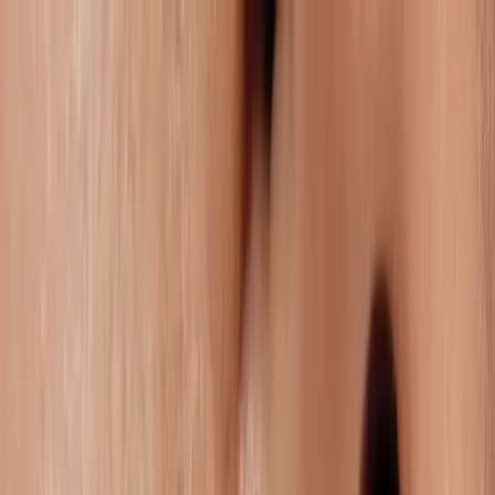
Servizi
Remdash
Casi Studio
Chi Siamo
Carriere
Risorse
IT
Contattaci
Gestione Integrata dei Marketplace per
Brand Enterprise