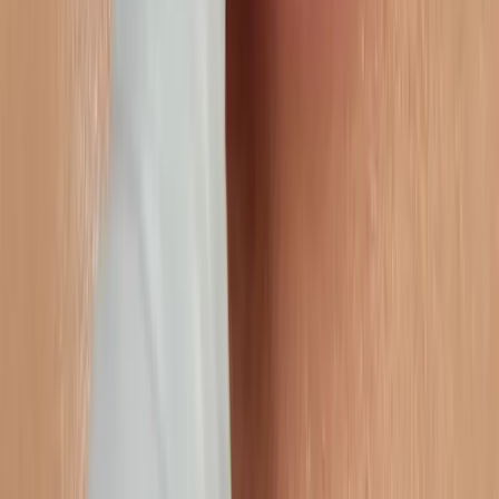
Soluzioni end-to-end per brand ambiziosi.
Strategia Marketplace per grandi brand
Progettiamo architetture marketplace guidate dai dati – dalle
negoziazioni Amazon Vendor e i framework di pricing alle strategie
di espansione internazionale – garantendo prestazioni scalabili a
lungo termine.
Attivazione Retail Media con visione olistica del business
Colleghiamo il lavoro con Sponsored Ads, DSP e attivazione AMC
con un'attenzione ad avere pagine prodotto retail-ready, allineando
l'investimento media con le prestazioni operative e buona
profittabilità.
Governance Operativa ed Execution
Dall'account management e la compliance al reporting cucito sulle
esigenze dei brand, garantiamo una cura su tutti i fattori chiave per
proteggere i fatturati e sostenere la crescita aziendale.
Chi Siamo