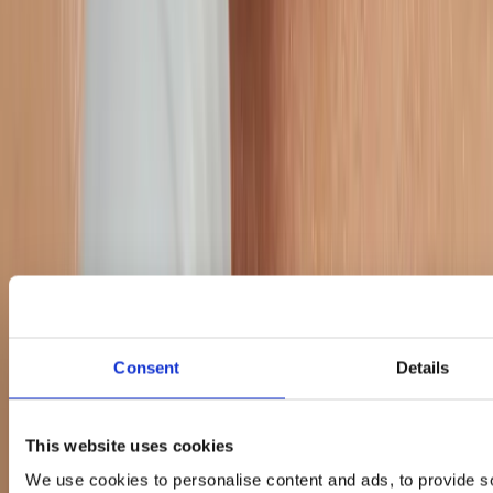
Remazing Core
fornisce una gestione strutturata e end-to-end dei
marketplace per brand strutturati che operano su Amazon e altre
piattaforme internazionali. Integriamo chiarezza strategica con una
governance operativa eccellente – garantendo visibilità, redditività e
stabilità a lungo termine in contesti complessi e multi-paese.
Allineando dati, esecuzione e gestione delle prestazioni,
trasformiamo la complessità dei marketplace in un'esecuzione
strutturata in linea con le necessità dei grandi brand
.
#1
Tariffe DSP Amazon più competitive tra le Agenzie Indie UE
100+
Consent
Details
Esperti di Marketplace
30+
This website uses cookies
Mercati serviti
We use cookies to personalise content and ads, to provide s