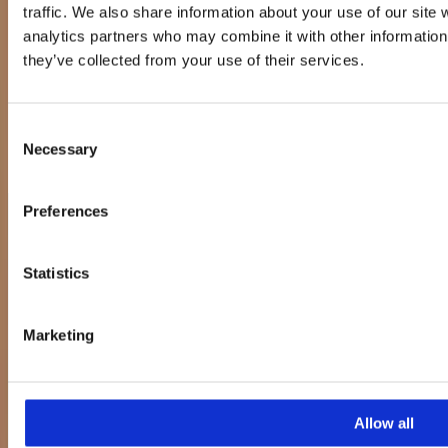
traffic. We also share information about your use of our site 
Incontra il team
analytics partners who may combine it with other information 
Incontra le persone che sfideranno il tuo
they’ve collected from your use of their services.
modo di pensare
Consent
I nostri team combinano supervisione strategica con esecuzione
Necessary
pratica sui marketplace. Strutturati, responsabili e focalizzati sul
Selection
brand – siamo fatti per gestire le complessità con precisione.
Preferences
Statistics
Marketing
Allow all