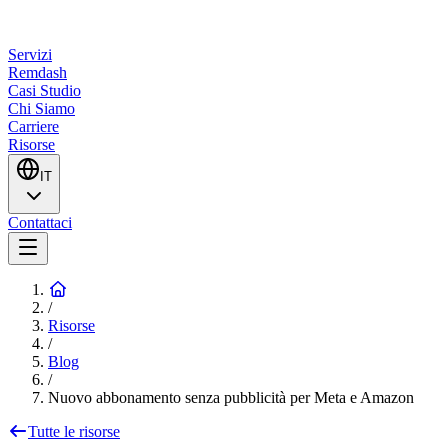
Servizi
Remdash
Casi Studio
Chi Siamo
Carriere
Risorse
IT
Contattaci
/
Risorse
/
Blog
/
Nuovo abbonamento senza pubblicità per Meta e Amazon
Tutte le risorse