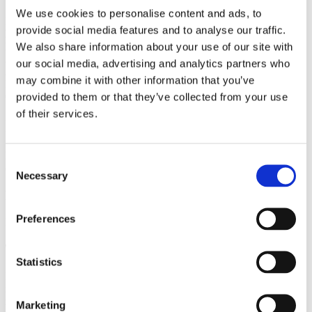
We use cookies to personalise content and ads, to
Puede contactarnos en la siguiente dirección y detalles de contacto:
provide social media features and to analyse our traffic.
Remazing GmbH
We also share information about your use of our site with
Brandstwiete 1
20457 Hamburgo
our social media, advertising and analytics partners who
Alemania
may combine it with other information that you’ve
Número de teléfono: +49 40 421 002 82
provided to them or that they’ve collected from your use
Correo electrónico:
privacy@remazing.eu
of their services.
Inscripción en el registro
La empresa está registrada en el Registro Mercantil
Consent
(Handelsregister) con los siguientes detalles:
Necessary
Selection
Registro
Preferences
Registro Mercantil (Handelsregister)
Tribunal de registro:
Statistics
La persona afectada es cualquier persona física identificada o
identificable cuyos datos personales son procesados por el
responsable.
Marketing