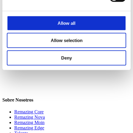
Número de registro:
HRB143284
Allow all
Número de identificación del IVA
Allow selection
Número de identificación del impuesto sobre las ventas según §27 a
de la Ley Alemana del Impuesto sobre las Ventas
(Umsatzsteuergesetz):
Deny
DE 308 501 802
Sobre Nosotros
Remazing Core
Remazing Nova
Remazing Moin
Remazing Edge