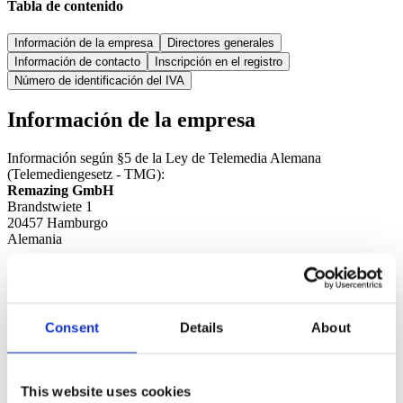
Tabla de contenido
Información de la empresa
Directores generales
Información de contacto
Inscripción en el registro
Número de identificación del IVA
Información de la empresa
Información según §5 de la Ley de Telemedia Alemana
(Telemediengesetz - TMG):
Remazing GmbH
Brandstwiete 1
20457 Hamburgo
Alemania
Directores generales
La empresa está representada por los siguientes directores generales
Consent
Details
About
(Geschäftsführer):
Hannes Detjen, Emil Beck, Sören Jeßen
Información de contacto
This website uses cookies