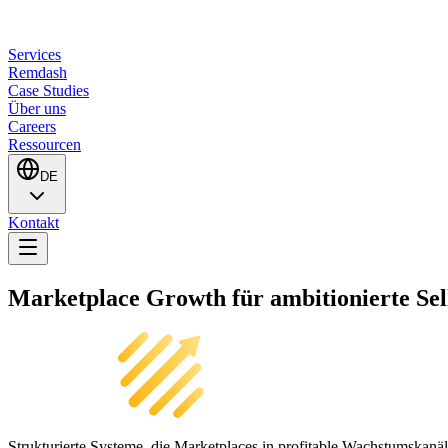
Services
Remdash
Case Studies
Über uns
Careers
Ressourcen
DE
Kontakt
Marketplace Growth für ambitionierte Se
Strukturierte Systeme, die Marketplaces in profitable Wachstumskanä