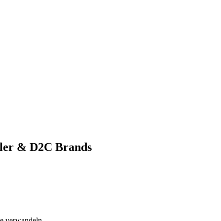
ller & D2C Brands
le verwandeln.