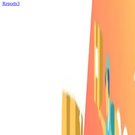
Reports
3
Reports
3
Blog
180
All Resources
Blog
Beliebte Kategorien
Advertising
6
Company Culture
3
Content
10
News Package
105
PR
12
People & Culture
1
Popular
4
Remazing
1
Remdash
3
SEO
2
Strategie
16
Studies
14
Werkzeug
5
Prime Day 2026 - Analyse: ein verhaltener Start mit
stärkerem Finish
JUL 15, 2026
- 4 Min. Lesezeit
Amazon Rufus: Wie sich Sichtbarkeit von Keywords
zur KI-Relevanz verschiebt
JUL 08, 2026
- 10 Min. Lesezeit
Amazon Deals: Warum Deal-Rotation mehr bewirkt
als Dauerpromotion