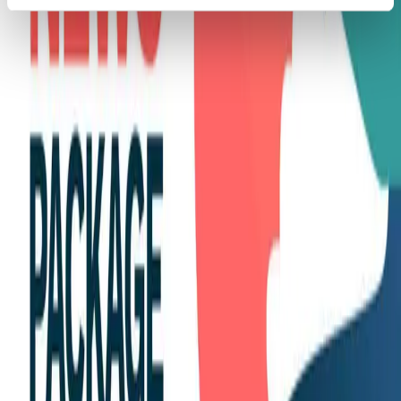
JUL 02, 2026
-
3
Min. Lesezeit
Blog
Remdash
Share of Voice auf Amazon: So messt ihr
Sichtbarkeit 2026 richtig
JUN 29, 2026
-
15
Min. Lesezeit
Blog
Amazon Titelrichtlinie: So bleiben Listings sichtbar
JUN 16, 2026
-
7
Min. Lesezeit
Blog
Amazon Agentur: Kosten, Leistungen und wie Ihr
die richtige auswählt
MAY 26, 2026
-
9
Min. Lesezeit
Blog
News Package
Shopping-Rekord zu Weihnachten: Was hat
Kund*innen überzeugt?