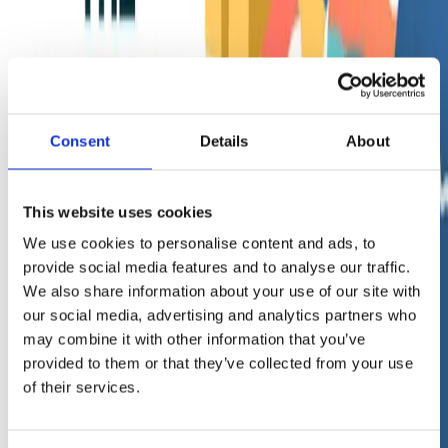
Bereit für Amazon.ie? Jetzt registrieren und
durchstarten!
DEC 20, 2024
- 2 Min. Lesezeit
Beliebte Kategorien
Advertising
Consent
Details
About
6
Company Culture
3
Content
This website uses cookies
10
News Package
We use cookies to personalise content and ads, to
105
provide social media features and to analyse our traffic.
PR
12
We also share information about your use of our site with
People & Culture
our social media, advertising and analytics partners who
1
may combine it with other information that you’ve
Popular
4
provided to them or that they’ve collected from your use
Remazing
of their services.
1
Remdash
3