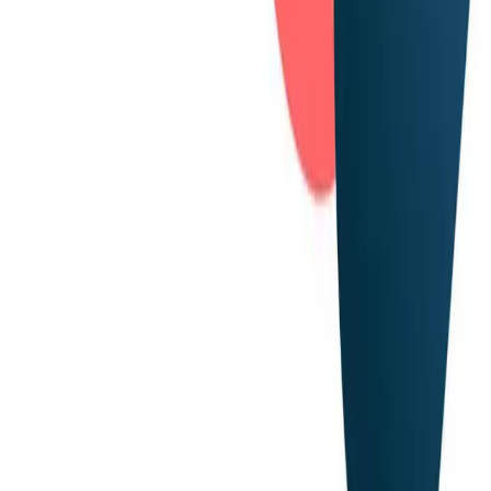
Careers
Services
Strategy & Consulting
Retail Media
Content Services
Operational Excellence
Ressourcen
Reports
Blog
Newsletter
Abonnieren
Impressum
Datenschutzerklärung
Hinweisgeberschutzrichtlinie
©Remazing GmbH