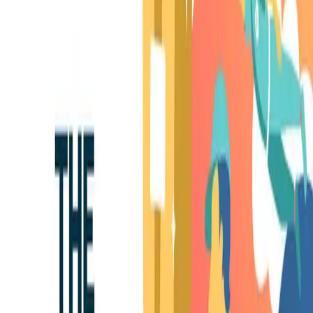
JUL 02, 2026
- 3 Min. Lesezeit
Remdash
Share of Voice auf Amazon: So messt ihr
Sichtbarkeit 2026 richtig
JUN 29, 2026
- 15 Min. Lesezeit
Amazon Titelrichtlinie: So bleiben Listings sichtbar
JUN 16, 2026
- 7 Min. Lesezeit
Amazon Agentur: Kosten, Leistungen und wie Ihr
die richtige auswählt
MAY 26, 2026
- 9 Min. Lesezeit
News Package
Shopping-Rekord zu Weihnachten: Was hat
Kund*innen überzeugt?
JAN 17, 2025
- 3 Min. Lesezeit
News Package