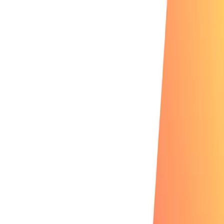
Services
Remdash
Case Studies
Über uns
Careers
Ressourcen
DE
Kontakt
Resources
Ressourcen-Hub
Deep Dives, Strategien und datengetriebene Insights – direkt von
unserem Amazon-Expertenteam.