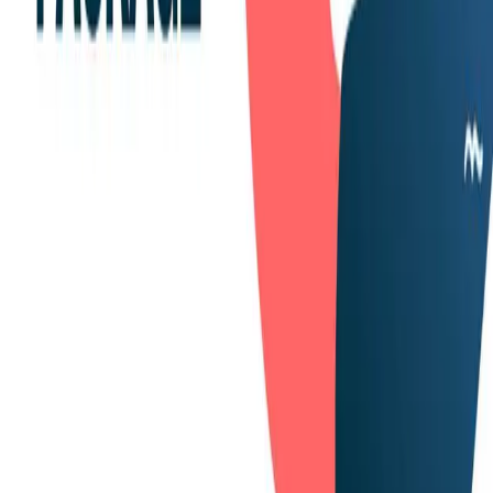
JAN 17, 2025
-
3
Min. Lesezeit
Blog
News Package
Bereit für Amazon.ie? Jetzt registrieren und
durchstarten!
DEC 20, 2024
-
2
Min. Lesezeit
Mehr lesen
Explore by type
All Resources
Reports
3
Blog
180
Über uns
Remazing Core
Remazing Nova
Remazing Moin
Remazing Edge