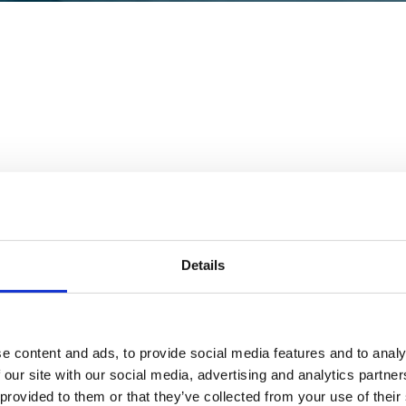
Details
endor Central gegeben zu haben und einige Vendoren mussten
e content and ads, to provide social media features and to analy
den ein Überblick zu den beiden Modellen und Infos dazu, w
 our site with our social media, advertising and analytics partn
 provided to them or that they’ve collected from your use of their
 ein Strategiewechsel erkennen, denn noch 2017 und 2018 wur