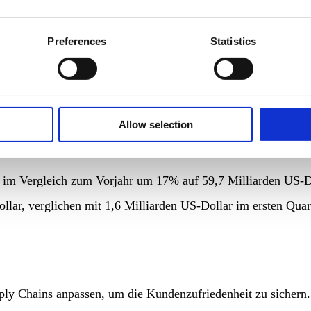
ttform, deren Wirkung jedoch anscheinend nicht so groß, war
Preferences
Statistics
n Marken zu viel Zeit und Kosten für Amazon. Deshalb lenkt
el Brands.
Link
Jahr 1995 zu einem der bedeutendsten Technologieunternehme
Allow selection
üngsten Akquisition von Whole Foods im Jahr 2017 mit Fakte
im Vergleich zum Vorjahr um 17% auf 59,7 Milliarden US-Dol
ollar, verglichen mit 1,6 Milliarden US-Dollar im ersten Qua
ly Chains anpassen, um die Kundenzufriedenheit zu sichern