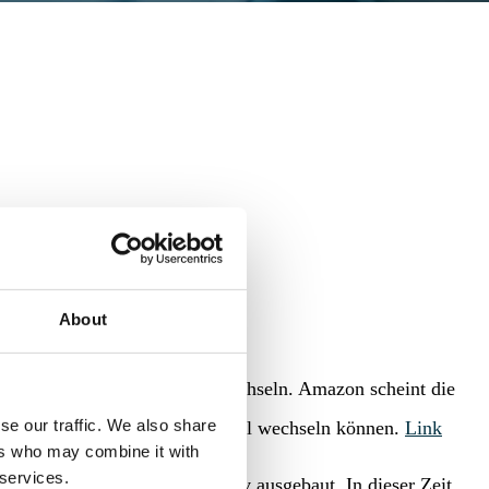
About
 ins Amazon Seller Central wechseln. Amazon scheint die
se our traffic. We also share
ie Lieferanten zu Seller Central wechseln können.
Link
ers who may combine it with
 services.
den die eigenen Marken massiv ausgebaut. In dieser Zeit