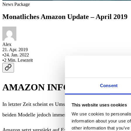
News Package
Monatliches Amazon Update – April 2019
Alex
21. Apr. 2019
•
24. Jan. 2022
•
2
Min. Lesezeit
AMAZON INFO
Consent
In letzter Zeit scheint es Umstrukturierungen im Amazon V
This website uses cookies
We use cookies to personalis
beiden Modelle jedoch immer mehr anzugleichen. Im Folgen
information about your use of
other information that you’ve
Amazon setzt verstärkt auf Exklusivmarken. Hier lässt sich