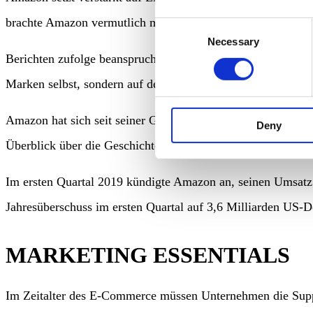
brachte Amazon vermutlich mehr als 100 Marken auf die Pla
Consent
Necessary
Selection
Berichten zufolge beanspruchte die interne Entwicklung vo
Marken selbst, sondern auf den Erwerb eigener Private Lab
Amazon hat sich seit seiner Gründung als Buchhändler im 
Deny
Überblick über die Geschichte von den Anfängen bis zur j
Im ersten Quartal 2019 kündigte Amazon an, seinen Umsatz 
Jahresüberschuss im ersten Quartal auf 3,6 Milliarden US-D
MARKETING ESSENTIALS
Im Zeitalter des E-Commerce müssen Unternehmen die Supp