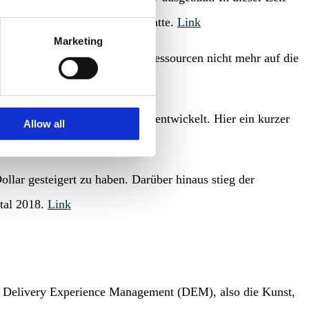
 wie Amazon es sich erhofft hatte.
Link
Marketing
 der E-Commerce-Riese seine Ressourcen nicht mehr auf die
n neben Google und Facebook entwickelt. Hier ein kurzer
Allow all
n und Zahlen.
Link
lar gesteigert zu haben. Darüber hinaus stieg der
rtal 2018.
Link
. Delivery Experience Management (DEM), also die Kunst,