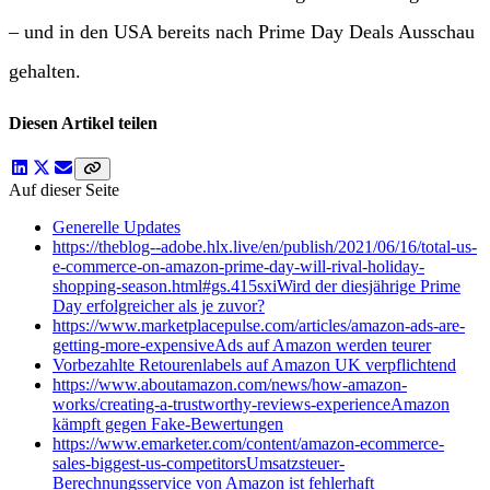
– und in den USA bereits nach Prime Day Deals Ausschau
gehalten.
Diesen Artikel teilen
Auf dieser Seite
Generelle Updates
https://theblog--adobe.hlx.live/en/publish/2021/06/16/total-us-
e-commerce-on-amazon-prime-day-will-rival-holiday-
shopping-season.html#gs.415sxiWird der diesjährige Prime
Day erfolgreicher als je zuvor?
https://www.marketplacepulse.com/articles/amazon-ads-are-
getting-more-expensiveAds auf Amazon werden teurer
Vorbezahlte Retourenlabels auf Amazon UK verpflichtend
https://www.aboutamazon.com/news/how-amazon-
works/creating-a-trustworthy-reviews-experienceAmazon
kämpft gegen Fake-Bewertungen
https://www.emarketer.com/content/amazon-ecommerce-
sales-biggest-us-competitorsUmsatzsteuer-
Berechnungsservice von Amazon ist fehlerhaft