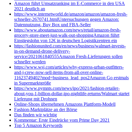
Amazon führt Umsatzranking im E-Commerce in den USA
2021 deutlich an
https://www.internetworld.de/amazon/amazon/amazon-fresh-
schneller-2670741.htmlUntersuchungen gegen Amazon:
Datennutzung, Buy Box und FBA-Seller
https://www.aboutamazon.com/news/retail/amazon-fresh-
grocery-store-meet-just-walk-out-shoppingAmazon führt
Einstiegslohn von 12€ in deutschen Logistikzentren ein
https://fashionunited.com/en/news/business/walmart-invests-
in-on-demand-drone-delivery-
service/2021061840555Amazon Fresh-Lieferungen sollen
schneller werden
https://www.wsj.com/articles/why-express-urban-outfitters-
and-j-crew-now-sell-items-from-all-over-online-
11623749402?mod=business_lead_pos2Amazon Go erstmals
in Supermarktgröße
https://www.pymnts.com/news/ipo/2021/fashion-retailer-
about-you-1-billion-dollar-ipo-nightlife-returns/Walmart startet
Lieferung mit Drohnen
Online-Shops übernehmen Amazons Plattform-Modell
Fashion-Marktplätze an der Börse
Das finden wir wichtig
Kommentar: Erste Eindrücke vom Prime Day 2021
Top 5 Amazon Keywords