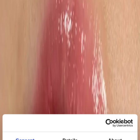
100+
Advertising Spezialisten
Warum wir?
Anerkannter Amazon Advanced Partner
Als offizieller Amazon Advanced Partner und einer der am
schnellsten wachsenden unabhängigen Retail Media Spezialisten
Europas profitieren wir von enger Plattform-Zusammenarbeit und
attraktiven Konditionen für unsere Kunden.
Technologiegestützte Umsetzung
Mit unseren proprietären Plattformen Remdash und BAPI
verknüpfen wir Retail Media Daten direkt mit operativen Signalen –
für strukturierte, skalierbare Aktivierung auf globalen Marketplaces.
Amazon Marketing Cloud Expertise
Unsere tiefe AMC-Expertise ermöglicht es, granulare Daten in
umsetzbare Insights zu übersetzen – für präzisere Targeting-
Logiken, valide Inkrementalitätsmessung und nachhaltige