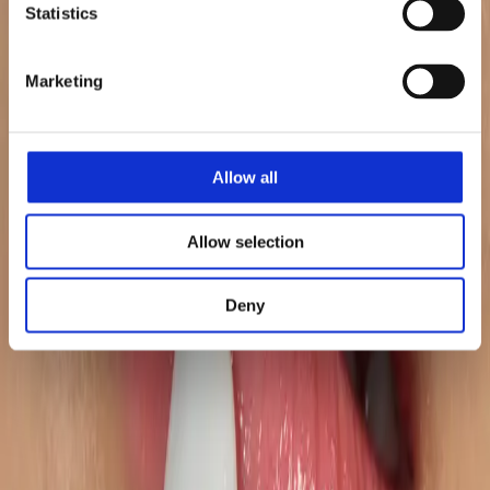
Statistics
+385%
Marketing
+70%
Allow all
Allow selection
Deny
+268%
+31%