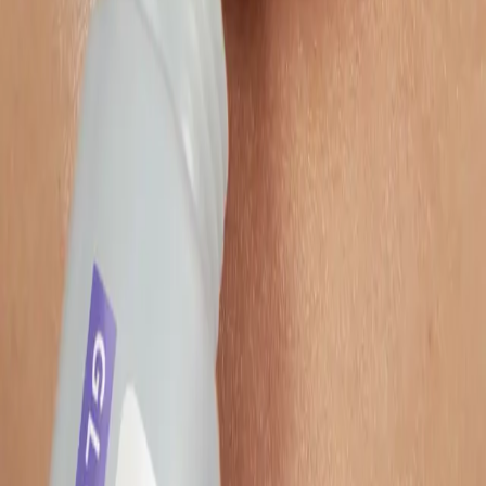
Über uns
Remazing Core
Remazing Nova
Remazing Moin
Remazing Edge
Careers
Services
Strategy & Consulting
Retail Media
Content Services
Operational Excellence
Ressourcen
Reports
Blog
Newsletter