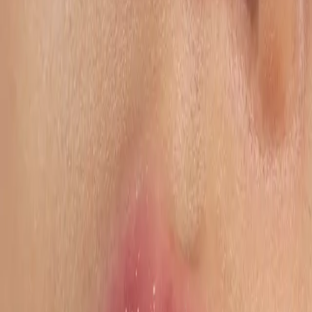
Basierend auf Echtzeit-Marketplace-Daten und fortschrittlicher
Signal-Analyse verwandeln wir Sichtbarkeit in messbares
Umsatzwachstum – auf Amazon und führenden globalen
Plattformen.
Gespräch vereinbaren
Retail Media Activation – für Performance und Profitabilität.
Nach Zahlen
Globale Expertise in Retail Media
€100M+
Aktiviertes Retail Media Budget pro Jahr
30+
Betreute Länder
40+
Integrierte Retail Media Plattformen