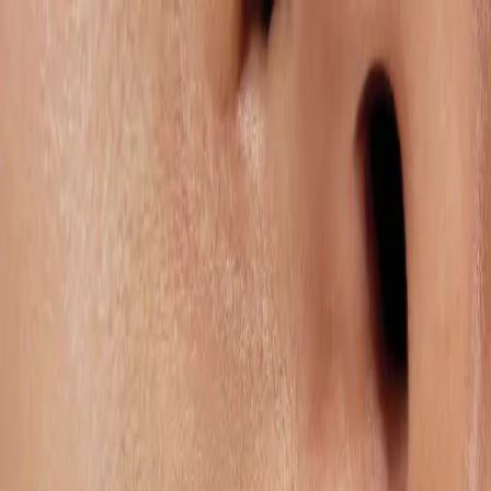
Services
Remdash
Case Studies
Über uns
Careers
Ressourcen
DE
Kontakt
Services
Retail Media
Von Sponsored Ads bis DSP entwickelt und aktiviert unser
internationales Retail Media Team performance-getriebene
Kampagnen entlang des gesamten Funnels. Wir richten Advertising-
Investments konsequent an Eurer Retail Readiness aus – damit
Budgets effizient, profitabel und skalierbar eingesetzt werden.