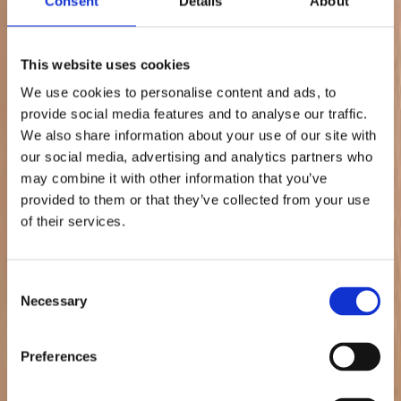
Consent
Details
About
Performance-Strategien.
Full-Funnel Activation
This website uses cookies
Mit der zunehmenden Expansion von DSP über Plattformen und
Touchpoints hinweg braucht Retail Media integrierte Strategien. Wir
We use cookies to personalise content and ads, to
entwickeln ganzheitliche Kampagnen, die Awareness, Consideration
und Conversion verbinden – für konsistente Wirkung entlang des
provide social media features and to analyse our traffic.
gesamten Funnels.
We also share information about your use of our site with
our social media, advertising and analytics partners who
Case Studies
may combine it with other information that you’ve
Wie führende Marken auf Marketplaces
provided to them or that they’ve collected from your use
of their services.
gewinnen
Alle Case Studies anzeigen
Consent
Necessary
Selection
Preferences