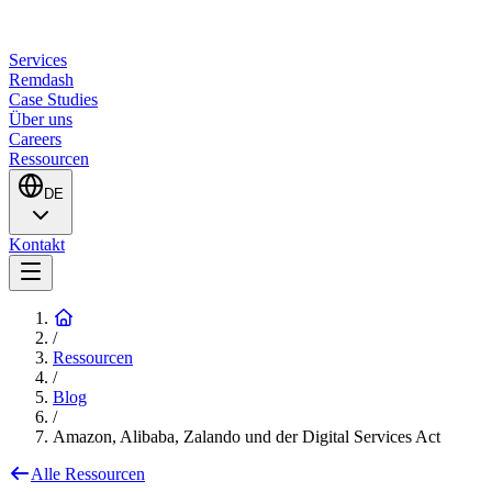
Services
Remdash
Case Studies
Über uns
Careers
Ressourcen
DE
Kontakt
/
Ressourcen
/
Blog
/
Amazon, Alibaba, Zalando und der Digital Services Act
Alle Ressourcen